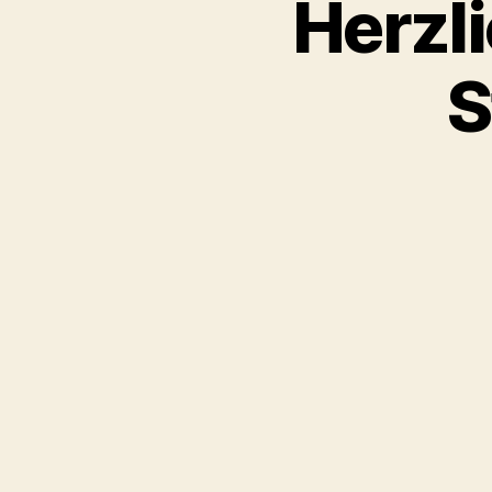
Herzl
S