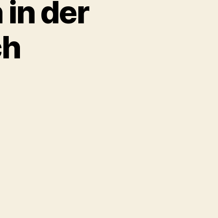
in der
ch