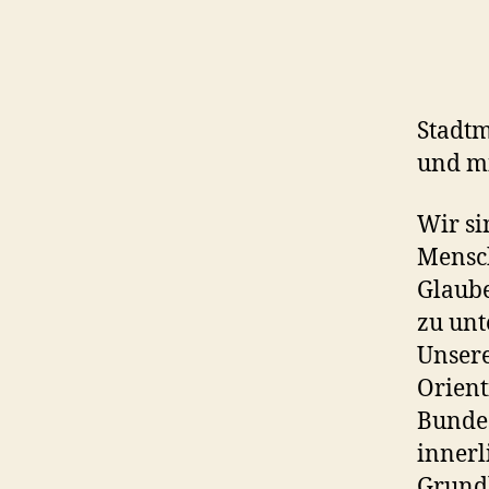
Stadtm
und mi
Wir si
Mensch
Glaube
zu unt
Unsere
Orient
Bundes
innerl
Grundl