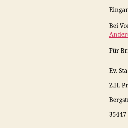
Eingan
Bei Vo
Ander
Für Br
Ev. St
Z.H. 
Bergst
35447 