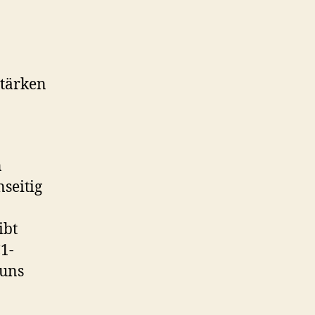
stärken
n
seitig
ibt
1-
 uns