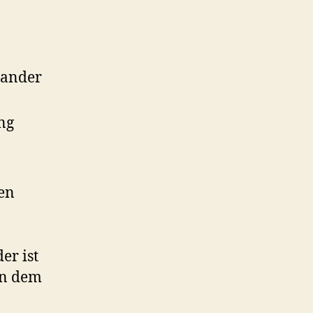
nander
ng
hen
er ist
in dem