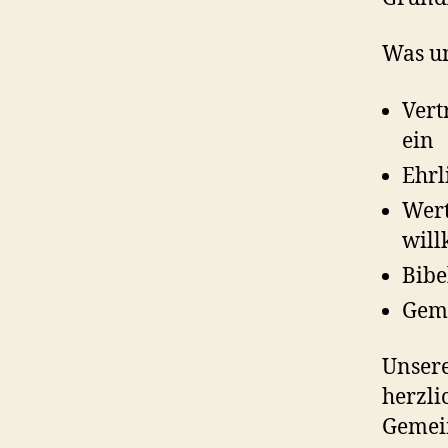
Was un
Vert
ein
Ehrl
Wert
wil
Bibe
Geme
Unsere
herzli
Gemein